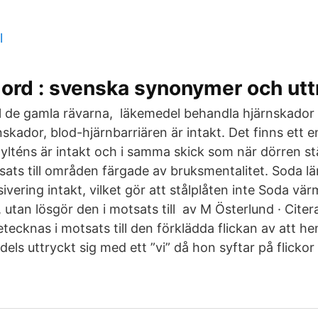
l
 ord : svenska synonymer och utt
 till de gamla rävarna, läkemedel behandla hjärnskador d
skador, blod-hjärnbarriären är intakt. Det finns ett 
ylténs är intakt och i samma skick som när dörren 
sats till områden färgade av bruksmentalitet. Soda l
ivering intakt, vilket gör att stålplåten inte Soda vä
im, utan lösgör den i motsats till av M Österlund · Cite
tecknas i motsats till den förklädda flickan av att h
dels uttryckt sig med ett ”vi” då hon syftar på flickor 