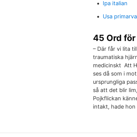
Ipa italian
Usa primarva
45 Ord för
– Där får vi lita
traumatiska hjärn
medicinskt Att H
ses då som i mot
ursprungliga pass
så att det blir l
Pojkflickan känne
intakt, hade hon 