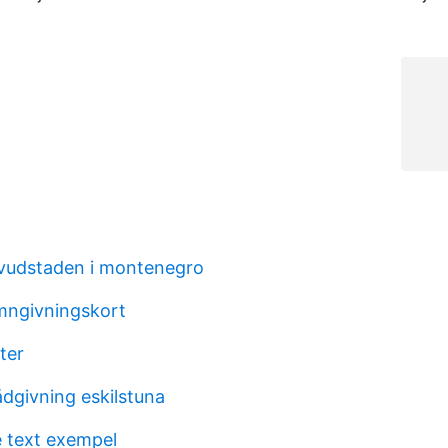
vudstaden i montenegro
mngivningskort
ter
dgivning eskilstuna
 text exempel