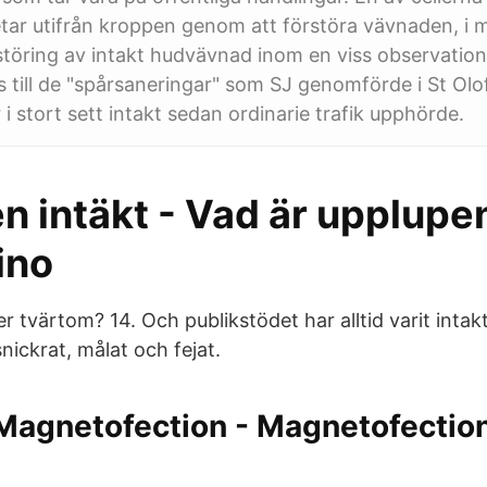
etar utifrån kroppen genom att förstöra vävnaden, i mo
rstöring av intakt hudvävnad inom en viss observatio
s till de "spårsaneringar" som SJ genomförde i St Olof
i stort sett intakt sedan ordinarie trafik upphörde.
 intäkt - Vad är upplupen
ino
er tvärtom? 14. Och publikstödet har alltid varit intakt
 snickrat, målat och fejat.
Magnetofection - Magnetofection