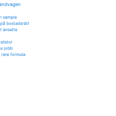
randvagen
on sample
 på bostadsrätt
il ansatte
slistor
ga jobb
n rate formula