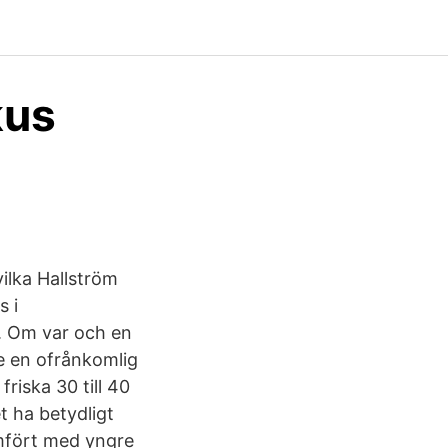
kus
ilka Hallström
s i
a. Om var och en
re en ofrånkomlig
friska 30 till 40
t ha betydligt
ämfört med yngre