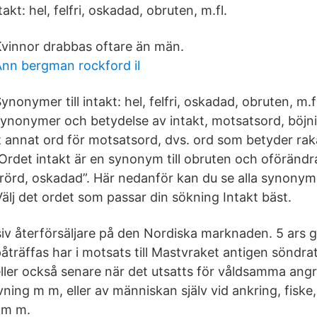
akt: hel, felfri, oskadad, obruten, m.fl.
vinnor drabbas oftare än män.
nn bergman rockford il
ynonymer till intakt: hel, felfri, oskadad, obruten, m.fl
ynonymer och betydelse av intakt, motsatsord, böjn
 annat ord för motsatsord, dvs. ord som betyder ra
Ordet intakt är en synonym till obruten och oföränd
rörd, oskadad”. Här nedanför kan du se alla synonym
älj det ordet som passar din sökning Intakt bäst.
iv återförsäljare på den Nordiska marknaden. 5 ars ga
åträffas har i motsats till Mastvraket antigen söndrat
 eller också senare när det utsatts för våldsamma ang
vning m m, eller av människan själv vid ankring, fiske
 m m.