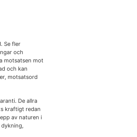
. Se fler
ingar och
ka motsatsen mot
rad och kan
er, motsatsord
ranti. De allra
s kraftigt redan
repp av naturen i
, dykning,