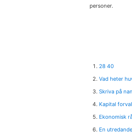
personer.
28 40
Vad heter hu
Skriva på na
Kapital forval
Ekonomisk rå
En utredande