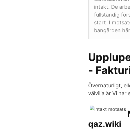
intakt. De arb
fullständig fö
start I motsat
bangården här 
Upplupen
- Faktur
Övernaturligt, ell
välvilja är Vi har
qaz.wiki