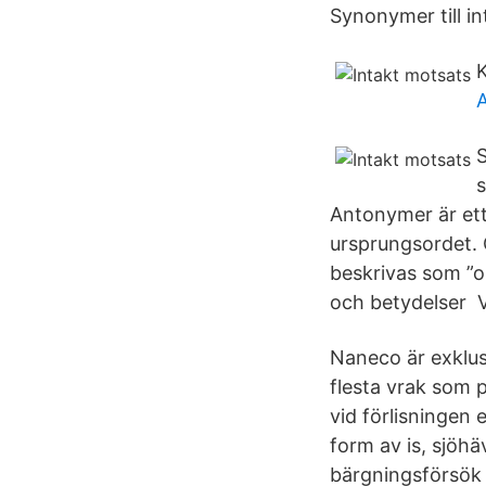
Synonymer till int
K
A
S
s
Antonymer är ett
ursprungsordet. 
beskrivas som ”o
och betydelser V
Naneco är exklus
flesta vrak som p
vid förlisningen
form av is, sjöhä
bärgningsförsök