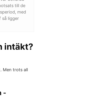
tsats till de
nsperiod, med
 så ligger
 intäkt?
. Men trots all
 -