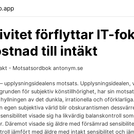
b.app
vitet förflyttar IT-fo
stnad till intäkt
ntakt - Motsatsordbok antonym.se
 upplysningsidealens motsats. Upplysningsidealen, v
 grunden för subjektiv könstillhörighet, har sin motsat
yllningen av det dunkla, irrationella och oförklarlig
sin egen subjektiva värld blir obskurantismen dessvär
sensibilitet visade sig ha likvärdig balanskontroll som 
r. Däremot visade sig äldre med försämrad sensibilite
roll jämfört med äldre med intakt sensibilitet och j