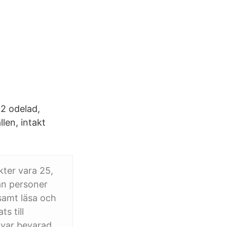
 2 odelad,
len, intakt
ter vara 25,
rån personer
samt läsa och
s till
a var bevarad