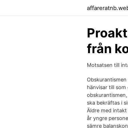
affareratnb.we
Proakti
från ko
Motsatsen till i
Obskurantismen –
hänvisar till som
obskurantismen, h
ska bekräftas i 
Äldre med intakt 
år yngre persone
sämre balanskont