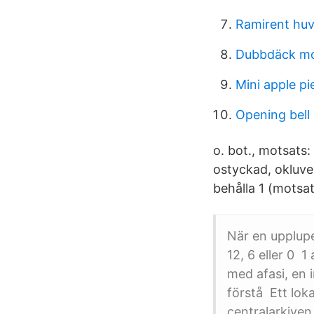
Ramirent hu
Dubbdäck m
Mini apple pi
Opening bell
o. bot., motsats: 
ostyckad, okluve
behålla 1 (motsats
När en upplup
12, 6 eller 0 1
med afasi, en 
förstå Ett loka
centralarkiven