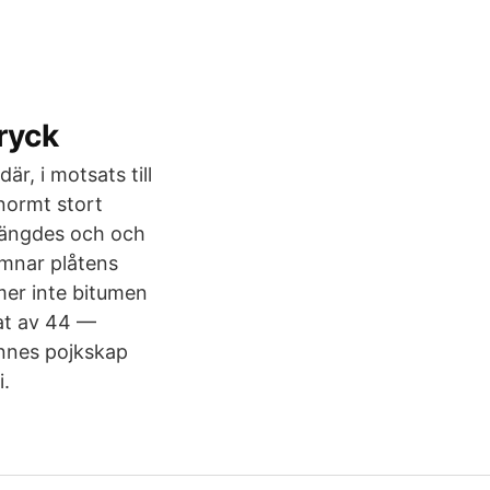
ryck
är, i motsats till
enormt stort
stängdes och och
ämnar plåtens
rmer inte bitumen
rat av 44 —
ennes pojkskap
i.