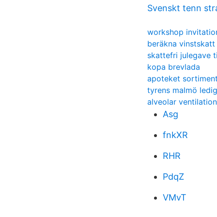
Svenskt tenn st
workshop invitati
beräkna vinstskatt
skattefri julegave t
kopa brevlada
apoteket sortiment
tyrens malmö ledi
alveolar ventilatio
Asg
fnkXR
RHR
PdqZ
VMvT