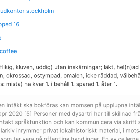
vudkontor stockholm
oped 16
e
 coffee
flikig, kluven, uddig) utan inskärningar; läkt, hel(n)ad
n, okrossad, ostympad, omalen, icke räddad, välbehål
: mista) ha kvar 1. i behåll 1. sparad 1. åter 1.
en intäkt ska bokföras kan momsen på upplupna intäk
 apr 2020 [5] Personer med dysartri har till skillnad f
intakt språkfunktion och kan kommunicera via skrift 
larkiv inrymmer privat lokalhistoriskt material, i motsat
 som tar vara på offentliga handlingar. En av cellern