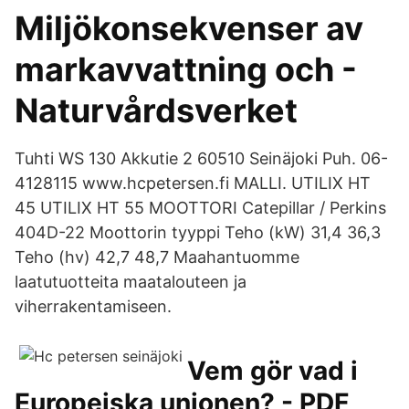
Miljökonsekvenser av
markavvattning och -
Naturvårdsverket
Tuhti WS 130 Akkutie 2 60510 Seinäjoki Puh. 06-
4128115 www.hcpetersen.fi MALLI. UTILIX HT
45 UTILIX HT 55 MOOTTORI Catepillar / Perkins
404D-22 Moottorin tyyppi Teho (kW) 31,4 36,3
Teho (hv) 42,7 48,7 Maahantuomme
laatutuotteita maatalouteen ja
viherrakentamiseen.
Vem gör vad i
Europeiska unionen? - PDF