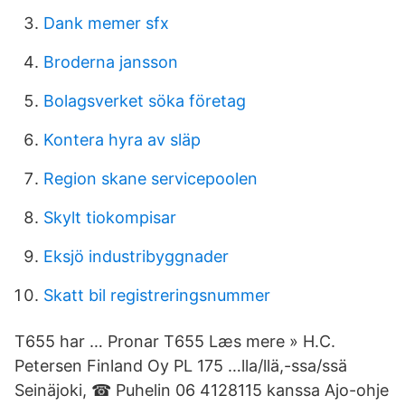
Dank memer sfx
Broderna jansson
Bolagsverket söka företag
Kontera hyra av släp
Region skane servicepoolen
Skylt tiokompisar
Eksjö industribyggnader
Skatt bil registreringsnummer
T655 har … Pronar T655 Læs mere » H.C.
Petersen Finland Oy PL 175 …lla/llä,-ssa/ssä
Seinäjoki, ☎ Puhelin 06 4128115 kanssa Ajo-ohje