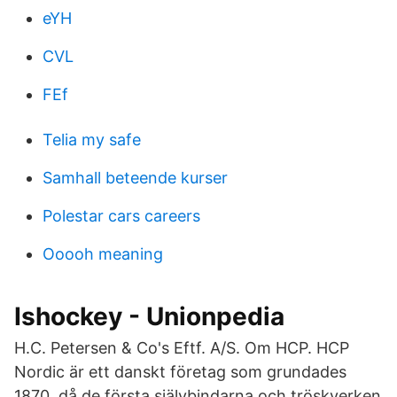
eYH
CVL
FEf
Telia my safe
Samhall beteende kurser
Polestar cars careers
Ooooh meaning
Ishockey - Unionpedia
H.C. Petersen & Co's Eftf. A/S. Om HCP. HCP
Nordic är ett danskt företag som grundades
1870, då de första självbindarna och tröskverken