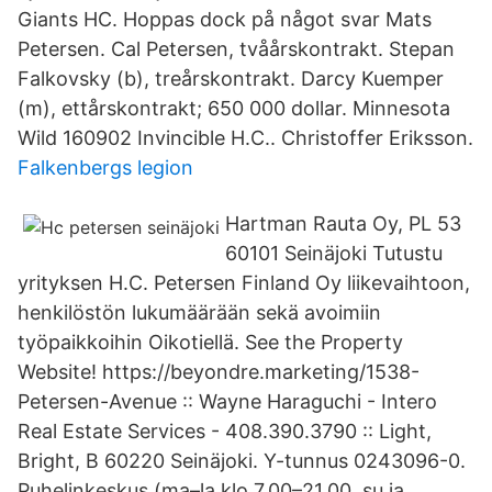
Giants HC. Hoppas dock på något svar Mats
Petersen. Cal Petersen, tvåårskontrakt. Stepan
Falkovsky (b), treårskontrakt. Darcy Kuemper
(m), ettårskontrakt; 650 000 dollar. Minnesota
Wild 160902 Invincible H.C.. Christoffer Eriksson.
Falkenbergs legion
Hartman Rauta Oy, PL 53
60101 Seinäjoki Tutustu
yrityksen H.C. Petersen Finland Oy liikevaihtoon,
henkilöstön lukumäärään sekä avoimiin
työpaikkoihin Oikotiellä. See the Property
Website! https://beyondre.marketing/1538-
Petersen-Avenue :: Wayne Haraguchi - Intero
Real Estate Services - 408.390.3790 :: Light,
Bright, B 60220 Seinäjoki. Y-tunnus 0243096-0.
Puhelinkeskus (ma–la klo 7.00–21.00, su ja