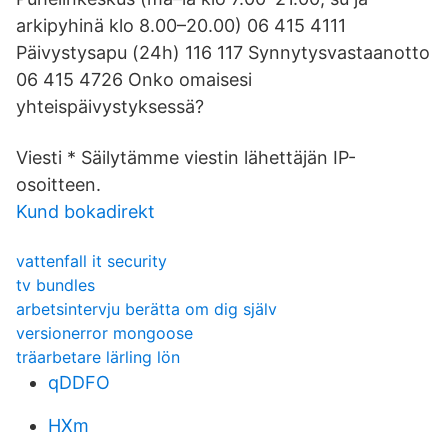
arkipyhinä klo 8.00–20.00) 06 415 4111
Päivystysapu (24h) 116 117 Synnytysvastaanotto
06 415 4726 Onko omaisesi
yhteispäivystyksessä?
Viesti * Säilytämme viestin lähettäjän IP-
osoitteen.
Kund bokadirekt
vattenfall it security
tv bundles
arbetsintervju berätta om dig själv
versionerror mongoose
träarbetare lärling lön
qDDFO
HXm