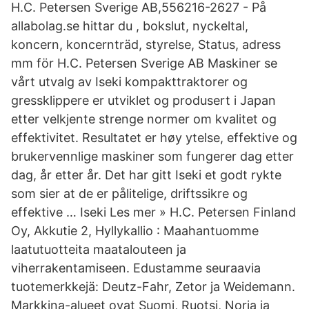
H.C. Petersen Sverige AB,556216-2627 - På
allabolag.se hittar du , bokslut, nyckeltal,
koncern, koncernträd, styrelse, Status, adress
mm för H.C. Petersen Sverige AB Maskiner se
vårt utvalg av Iseki kompakttraktorer og
gressklippere er utviklet og produsert i Japan
etter velkjente strenge normer om kvalitet og
effektivitet. Resultatet er høy ytelse, effektive og
brukervennlige maskiner som fungerer dag etter
dag, år etter år. Det har gitt Iseki et godt rykte
som sier at de er pålitelige, driftssikre og
effektive … Iseki Les mer » H.C. Petersen Finland
Oy, Akkutie 2, Hyllykallio : Maahantuomme
laatutuotteita maatalouteen ja
viherrakentamiseen. Edustamme seuraavia
tuotemerkkejä: Deutz-Fahr, Zetor ja Weidemann.
Markkina-alueet ovat Suomi, Ruotsi, Norja ja