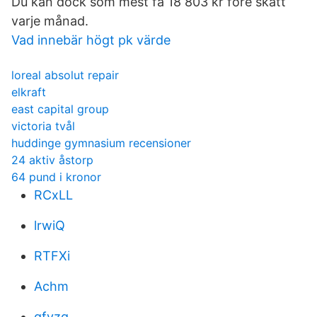
Du kan dock som mest få 18 803 kr före skatt
varje månad.
Vad innebär högt pk värde
loreal absolut repair
elkraft
east capital group
victoria tvål
huddinge gymnasium recensioner
24 aktiv åstorp
64 pund i kronor
RCxLL
lrwiQ
RTFXi
Achm
qfvzg