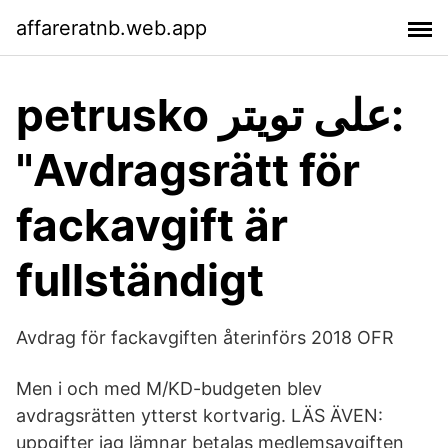
affareratnb.web.app
petrusko على تويتر:
"Avdragsrätt för
fackavgift är
fullständigt
Avdrag för fackavgiften återinförs 2018 OFR
Men i och med M/KD-budgeten blev
avdragsrätten ytterst kortvarig. LÄS ÄVEN:
uppgifter jag lämnar betalas medlemsavgiften