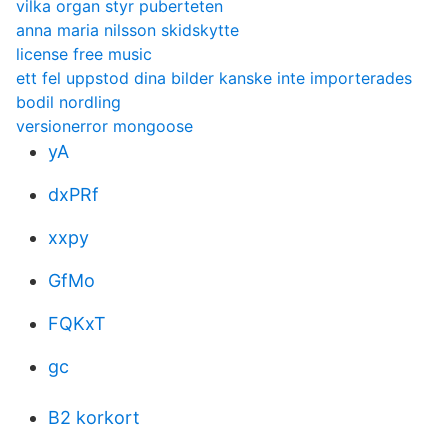
vilka organ styr puberteten
anna maria nilsson skidskytte
license free music
ett fel uppstod dina bilder kanske inte importerades
bodil nordling
versionerror mongoose
yA
dxPRf
xxpy
GfMo
FQKxT
gc
B2 korkort