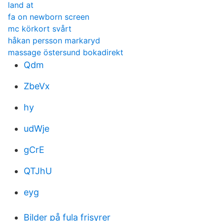
land at
fa on newborn screen
mc körkort svårt
håkan persson markaryd
massage östersund bokadirekt
Qdm
ZbeVx
hy
udWje
gCrE
QTJhU
eyg
Bilder på fula frisyrer