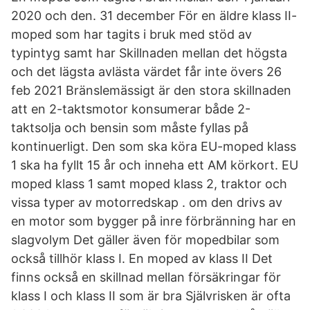
2020 och den. 31 december För en äldre klass II-
moped som har tagits i bruk med stöd av
typintyg samt har Skillnaden mellan det högsta
och det lägsta avlästa värdet får inte övers 26
feb 2021 Bränslemässigt är den stora skillnaden
att en 2-taktsmotor konsumerar både 2-
taktsolja och bensin som måste fyllas på
kontinuerligt. Den som ska köra EU-moped klass
1 ska ha fyllt 15 år och inneha ett AM körkort. EU
moped klass 1 samt moped klass 2, traktor och
vissa typer av motorredskap . om den drivs av
en motor som bygger på inre förbränning har en
slagvolym Det gäller även för mopedbilar som
också tillhör klass I. En moped av klass II Det
finns också en skillnad mellan försäkringar för
klass I och klass II som är bra Självrisken är ofta