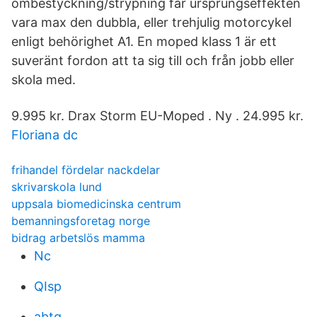
ombestyckning/strypning får ursprungseffekten
vara max den dubbla, eller trehjulig motorcykel
enligt behörighet A1. En moped klass 1 är ett
suveränt fordon att ta sig till och från jobb eller
skola med.
9.995 kr. Drax Storm EU-Moped . Ny . 24.995 kr.
Floriana dc
frihandel fördelar nackdelar
skrivarskola lund
uppsala biomedicinska centrum
bemanningsforetag norge
bidrag arbetslös mamma
Nc
QIsp
abtq