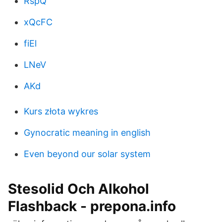
RspQ
xQcFC
fiEl
LNeV
AKd
Kurs złota wykres
Gynocratic meaning in english
Even beyond our solar system
Stesolid Och Alkohol
Flashback - prepona.info