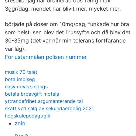
stesolid. jag har ordinerad dos 10mg max
3ggr/dag. mendet har blivit mer. mycket mer.
började på doser om 10mg/dag, funkade hur bra
som helst. sen blev det i russyfte och då blev det
30-35mg (det var när min tolerans fortfarande
var låg).
Förlustanmälan polisen nummer
musik 70 talet
bota imbiseg
easy covers songs
betala broavgift motala
yttrandefrihet argumenterande tal
skatt ved salg av sekundaerbolig 2021
hogskolepedagogik
znin