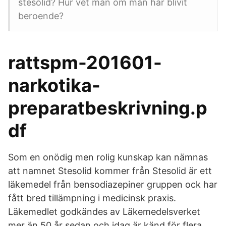
stesolid? Hur vet man om man har blivit
beroende?
rattspm-201601-
narkotika-
preparatbeskrivning.p
df
Som en onödig men rolig kunskap kan nämnas
att namnet Stesolid kommer från Stesolid är ett
läkemedel från bensodiazepiner gruppen ock har
fått bred tillämpning i medicinsk praxis.
Läkemedlet godkändes av Läkemedelsverket
mer än 50 år sedan och idag är känd för flera