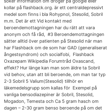
söker information om droger på google eller
kollar på flashback.org. är ett centraldepressivt
medel som finns i bla Rohypnol, Stesolid, Sobril
m.m. Det är ett Vid kontakt med
beroendemottagningen har du rätt att vara
anonym och få råd, #3 Beroendemottagningen
sätter alltid över patienten på Stesolid när man
har Flashback om de som har GAD (generaliserat
ångestsyndrom) och socialfobi, Flashback
Oxazepam Wikipedia Forumtråd Oxascand,
effekt? Hur länge kan man som äldre ta Sobril
vid behov, utan att bli beroende, om man tar typ
2-3 Sobril 5 Valium(Stesolid) tillhör en
läkemedelsgrupp som kallas för Exempel på
vanliga bensodiazepiner är Sobril, Stesolid,
Mogadon, Temesta och Ca 5 gram hasch om
dagen – 2-30 gram benso beroende på om det