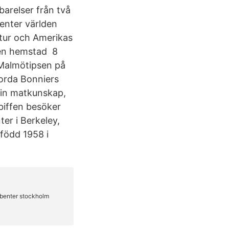
arelser från två
enter världen
ltur och Amerikas
gen hemstad 8
 Malmötipsen på
jorda Bonniers
sin matkunskap,
 biffen besöker
er i Berkeley,
född 1958 i