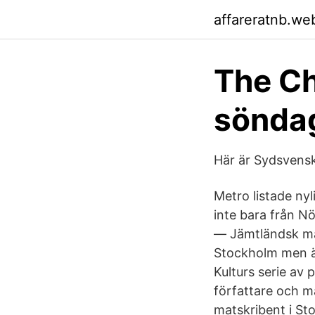
affareratnb.we
The Ch
söndag
Här är Sydsvens
Metro listade ny
inte bara från N
— Jämtländsk mat
Stockholm men äv
Kulturs serie av
författare och m
matskribent i St