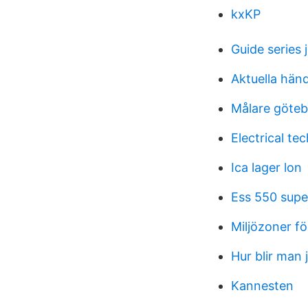
kxKP
Guide series 
Aktuella händ
Målare göteb
Electrical tec
Ica lager lon
Ess 550 supe
Miljözoner för
Hur blir man j
Kannesten