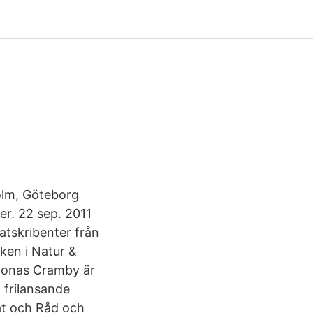
olm, Göteborg
er. 22 sep. 2011
atskribenter från
ken i Natur &
 Jonas Cramby är
 frilansande
at och Råd och