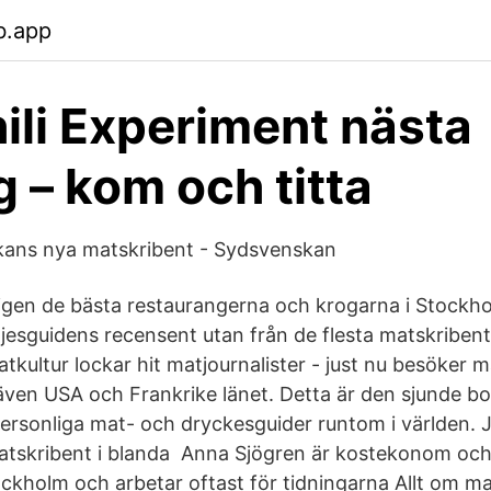
b.app
ili Experiment nästa
 – kom och titta
kans nya matskribent - Sydsvenskan
ligen de bästa restaurangerna och krogarna i Stockh
öjesguidens recensent utan från de flesta matskribent
kultur lockar hit matjournalister - just nu besöker m
en USA och Frankrike länet. Detta är den sjunde bo
 personliga mat- och dryckesguider runtom i världen.
atskribent i blanda Anna Sjögren är kostekonom och
ockholm och arbetar oftast för tidningarna Allt om m