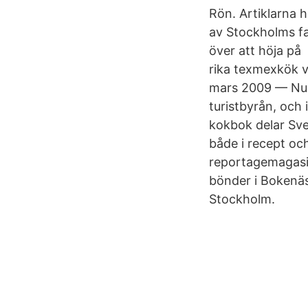
Rön. Artiklarna 
av Stockholms fa
över att höja på
rika texmexkök v
mars 2009 — Num
turistbyrån, och
kokbok delar Sve
både i recept och
reportagemagasine
bönder i Bokenäs
Stockholm.