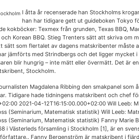
I åtta år recenserade han Stockholms kroga
han har tidigare gett ut guideboken Tokyo f
ade kokböcker: Texmex från grunden, Texas BBQ, Mac
 och Korean BBQ. Stieg Trenters sätt att skriva om ma
ett sätt som flertalet av dagens matskribenter måst
ar jämförts med Strindbergs och det ligger mycket i 
aren blir hungrig – inte mätt eller övermätt. Det är e
skribent, Stockholm.
journalisten Magdalena Ribbing den smakpanel som 
r. Tidigare hade tidningens matskribent och chef f
+02:00 2021-04-12T16:15:00.000+02:00 Will Leeb: Ma
ss (Seminarium, Matematisk statistik) Will Leeb: Mat
ss (Seminarium, Matematisk statistik) Fanny Marie 
 i Västerleds församling i Stockholm [1], är en sven
författare.. Fanny Bergenström är matskribent i fjär