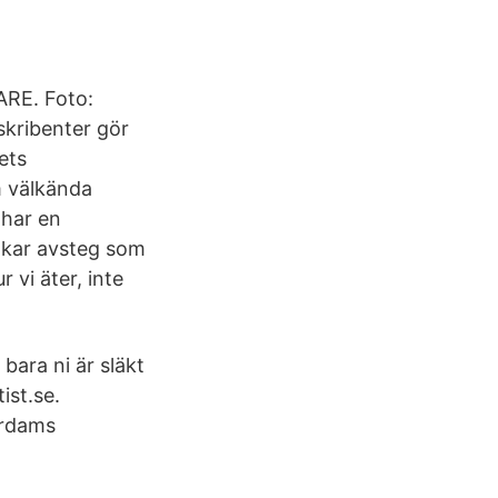
ARE. Foto:
kribenter gör
ets
m välkända
 har en
olkar avsteg som
 vi äter, inte
bara ni är släkt
ist.se.
erdams