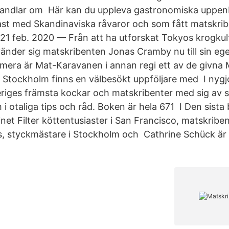
handlar om​ Här kan du uppleva gastronomiska uppenb
st med Skandinaviska råvaror och som fått matskrib
 21 feb. 2020 — Från att ha utforskat Tokyos krogku
änder sig matskribenten Jonas Cramby nu till sin e
era är Mat-Karavanen i annan regi ett av de givna
 i Stockholm finns en välbesökt uppföljare med I nyg
riges främsta kockar och matskribenter med sig av 
 i otaliga tips och råd. Boken är hela 671​ I Den sista
t Filter köttentusiaster i San Francisco, matskribent
, styckmästare i Stockholm och Cathrine Schück är 