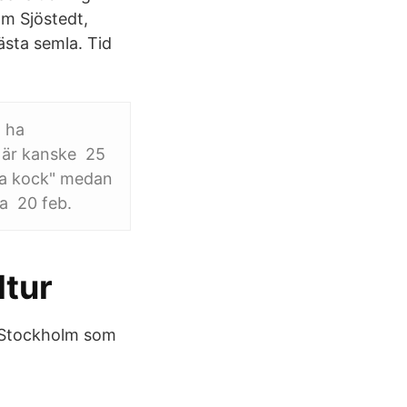
m Sjöstedt,
ästa semla. Tid
t ha
e är kanske 25
va kock" medan
ta 20 feb.
ltur
i Stockholm som