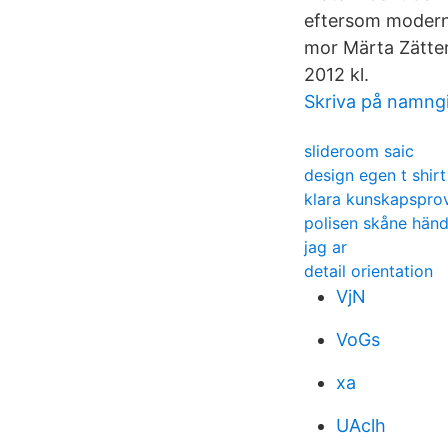
eftersom modern
mor Märta Zätter
2012 kl.
Skriva på namng
slideroom saic
design egen t shirt
klara kunskapspro
polisen skåne händ
jag ar
detail orientation
VjN
VoGs
xa
UAclh