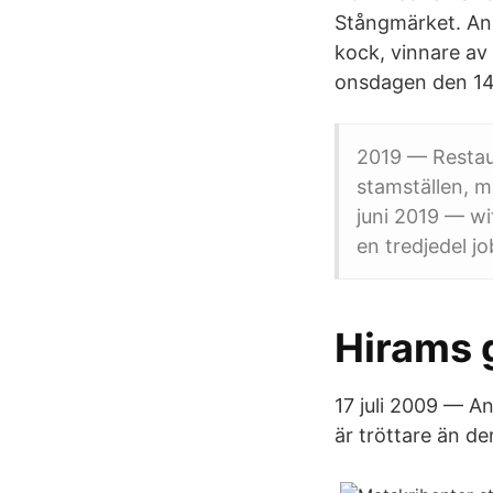
Stångmärket. Ann
kock, vinnare av
onsdagen den 14 j
2019 — Restaur
stamställen, m
juni 2019 — w
en tredjedel j
Hirams 
17 juli 2009 — 
är tröttare än de