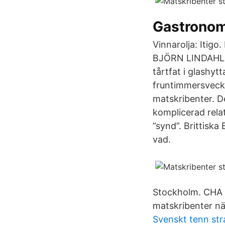
Gastrono
Vinnarolja: Iti
BJÖRN LINDAHL ”
tårtfat i glashyt
fruntimmersvecka
matskribenter. Det
komplicerad rela
”synd”. Brittiska
vad.
Stockholm. CHA 
matskribenter n
Svenskt tenn st