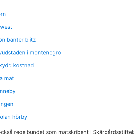
ern
 west
n banter blitz
vudstaden i montenegro
kydd kostnad
la mat
onneby
ringen
kolan hörby
kså regelbundet som matskribent i Skärgårdsstiftel