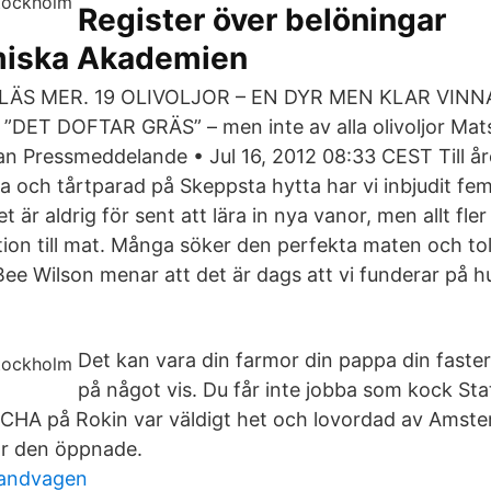
Register över belöningar
miska Akademien
go. LÄS MER. 19 OLIVOLJOR – EN DYR MEN KLAR VINN
DET DOFTAR GRÄS” – men inte av alla olivoljor Mats
tan Pressmeddelande • Jul 16, 2012 08:33 CEST Till år
 och tårtparad på Skeppsta hytta har vi inbjudit fe
 är aldrig för sent att lära in nya vanor, men allt fler
tion till mat. Många söker den perfekta maten och t
 Bee Wilson menar att det är dags att vi funderar på hur
Det kan vara din farmor din pappa din faster 
på något vis. Du får inte jobba som kock Stat
CHA på Rokin var väldigt het och lovordad av Amst
är den öppnade.
randvagen