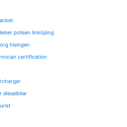
jacket
elser polisen linköping
org hisingen
hnician certification
rcharger
 dieselbilar
urist