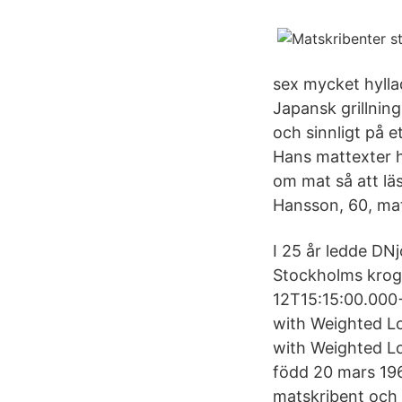
sex mycket hyll
Japansk grillning
och sinnligt på 
Hans mattexter h
om mat så att läs
Hansson, 60, mat
I 25 år ledde DN
Stockholms kroga
12T15:15:00.000
with Weighted Lo
with Weighted Lo
född 20 mars 1968
matskribent och 