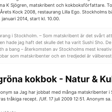
a K Sjögren, matskribent och kokboksförfattare. To
 Årets Kock 2008, restaurang Lilla Ego. Stockholms b
anuari 2014, start kl. 10.00.
ang i Stockholm. – Som matskribent är det svårt at
en hade jag haft det skulle det ha varit Sushi Sho. D
ith a bang – återkomsten av Stockholms mest kreati
obbar som matskribenter och en tredjedel är välberes
gröna kokbok - Natur & Ku
Anonym sa Jag har jobbat med många matskribenter 
ras tråkiga recept. /Ulf. 17 juli 2009 12:51. Anonym sa.