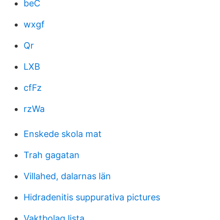
beC
wxgf
Qr
LXB
cfFz
rzWa
Enskede skola mat
Trah gagatan
Villahed, dalarnas län
Hidradenitis suppurativa pictures
Vaktbolag lista