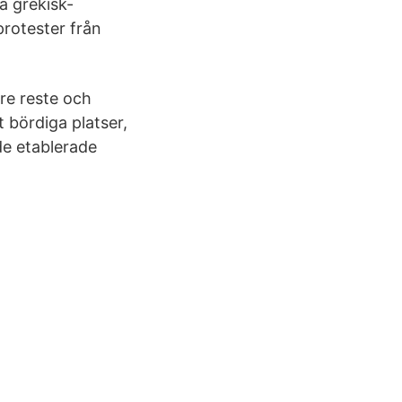
a grekisk-
protester från
are reste och
 bördiga platser,
de etablerade