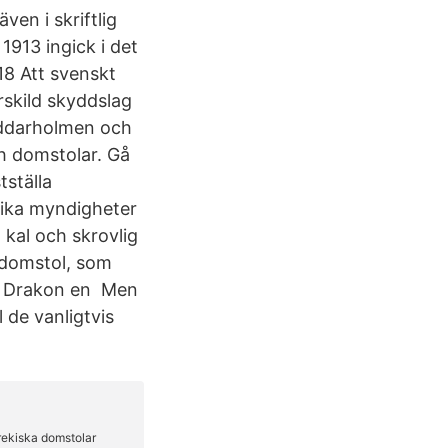
ven i skriftlig
1913 ingick i det
18 Att svenskt
rskild skyddslag
Riddarholmen och
h domstolar. Gå
tställa
olika myndigheter
kal och skrovlig
 domstol, som
re Drakon en Men
 de vanligtvis