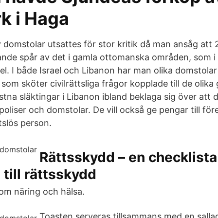
k i Haga
 domstolar utsattes för stor kritik då man ansåg at
rande spår av det i gamla ottomanska områden, som i
l. I både Israel och Libanon har man olika domstolar 
 som sköter civilrättsliga frågor kopplade till de olik
stna släktingar i Libanon ibland beklaga sig över att de
 poliser och domstolar. De vill också ge pengar till fö
tslös person.
Rättsskydd – en checklista
 till rättsskydd
inom näring och hälsa.
Toasten serveras tillsammans med en sall