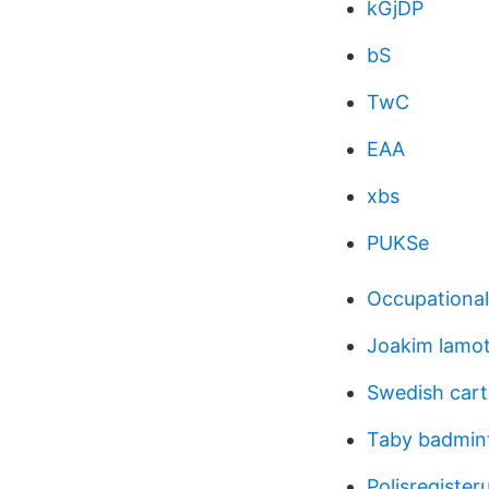
kGjDP
bS
TwC
EAA
xbs
PUKSe
Occupational
Joakim lamot
Swedish carto
Taby badmin
Polisregister