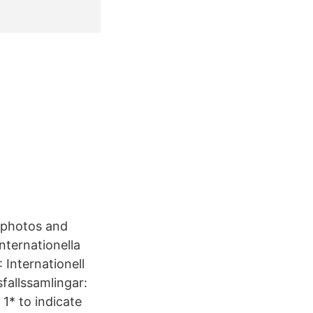
m photos and
ternationella
 Internationell
sfallssamlingar:
1* to indicate