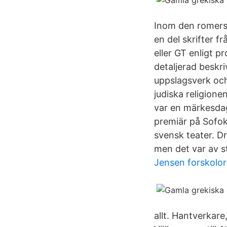
Inom den romersk
en del skrifter f
eller GT enligt p
detaljerad beskr
uppslagsverk oc
judiska religion
var en märkesdag
premiär på Sofok
svensk teater. D
men det var av s
Jensen forskolor
allt. Hantverkare