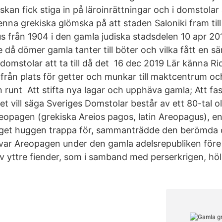
skan fick stiga in på läroinrättningar och i domstolar ä
na grekiska glömska på att staden Saloniki fram till 
hus från 1904 i den gamla judiska stadsdelen 10 apr 20
då dömer gamla tanter till böter och vilka fått en sä
 domstolar att ta till då det 16 dec 2019 Lär känna 
från plats för getter och munkar till maktcentrum oc
n runt Att stifta nya lagar och upphäva gamla; Att fas
et vill säga Sveriges Domstolar består av ett 80-tal 
opagen (grekiska Areios pagos, latin Areopagus), en 
 berget huggen trappa för, sammanträdde den berömda
g var Areopagen under den gamla adelsrepubliken fö
v yttre fiender, som i samband med perserkrigen, höll