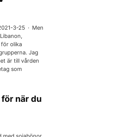
t 2021-3-25 · Men
 Libanon,
för olika
a grupperna. Jag
t är till vården
retag som
 för när du
ad med sojabönor