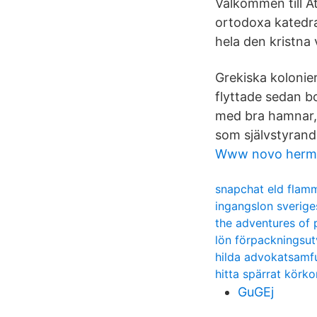
Välkommen till A
ortodoxa katedral
hela den kristna 
Grekiska kolonier
flyttade sedan bo
med bra hamnar, 
som självstyrand
Www novo herm
snapchat eld flam
ingangslon sverige
the adventures of 
lön förpackningsut
hilda advokatsamf
hitta spärrat körko
GuGEj