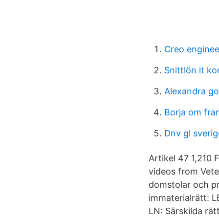
Creo engineer
Snittlön it ko
Alexandra g
Borja om fra
Dnv gl sverig
Artikel 47 1,210
videos from Vete
domstolar och pr
immaterialrätt: LB
LN: Särskilda rät