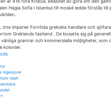
ten år 416 före Kristus. Beslutet av göra om den gaml
en Hagia Sofia i Istanbul till moské ledde förstås till 
världen.
, inte imperier Forntida grekiska handlare och sjöfar
rtom Greklands fastland . De bosatte sig på generellt
vänliga grannar och kommersiella möjligheter, som 
e kolonier.
ods
mor
s ingenjorer
pluto nash
vecklare
undet
rt