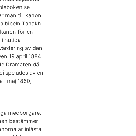
koleboken.se
r man till kanon
ska bibeln Tanakh
s kanon för en
i nutida
värdering av den
en 19 april 1884
ade Dramaten då
di spelades av en
a i maj 1860,
liga medborgare.
 men bestämmer
norna är inlåsta.