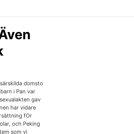
”Även
k
 särskilda domsto
barn i Pan var
tt sexualakten gav
nen har vidare
rsättning fOr
olar, och Peking
ystem som vi