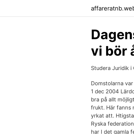
affareratnb.we
Dagens
vi bör
Studera Juridik 
Domstolarna var 
1 dec 2004 Lärdo
bra på allt möjlig
frukt. Här fanns
yrkat att. Htigst
Ryska federatione
har I det gamla f