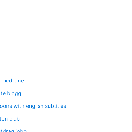
 medicine
te blogg
ons with english subtitles
ton club
utdrag jobb