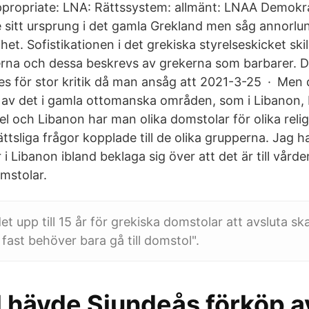
 appropriate: LNA: Rättssystem: allmänt: LNAA Demokra
 sitt ursprung i det gamla Grekland men såg annorlund
ihet. Sofistikationen i det grekiska styrelseskicket ski
rna och dessa beskrevs av grekerna som barbarer. D
es för stor kritik då man ansåg att 2021-3-25 · Men 
 av det i gamla ottomanska områden, som i Libanon,
rael och Libanon har man olika domstolar för olika reli
ättsliga frågor kopplade till de olika grupperna. Jag 
r i Libanon ibland beklaga sig över att det är till vår
omstolar.
et upp till 15 år för grekiska domstolar att avsluta sk
fast behöver bara gå till domstol".
 hävde Sjundeås förköp a