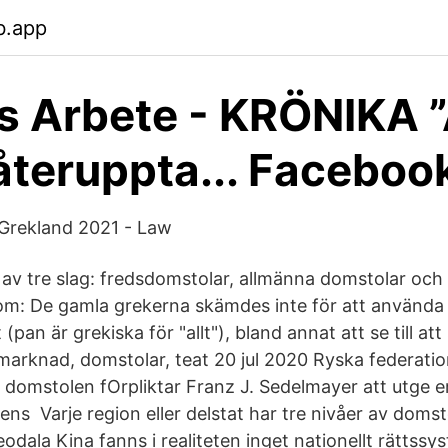
b.app
 Arbete - KRÖNIKA 
 återuppta... Faceboo
i Grekland 2021 - Law
av tre slag: fredsdomstolar, allmänna domstolar och
m: De gamla grekerna skämdes inte för att använda 
t (pan är grekiska för "allt"), bland annat att se till a
 marknad, domstolar, teat 20 jul 2020 Ryska federatio
a domstolen fOrpliktar Franz J. Sedelmayer att utge e
ns Varje region eller delstat har tre nivåer av domst
eodala Kina fanns i realiteten inget nationellt rättss