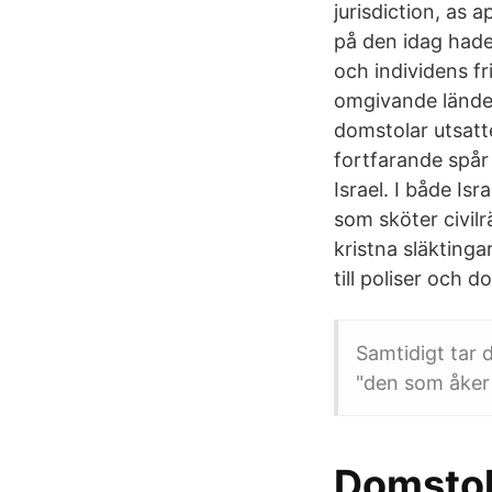
jurisdiction, as
på den idag hade
och individens fr
omgivande lände
domstolar utsatt
fortfarande spår
Israel. I både Is
som sköter civilr
kristna släktinga
till poliser och d
Samtidigt tar d
"den som åker 
Domstol