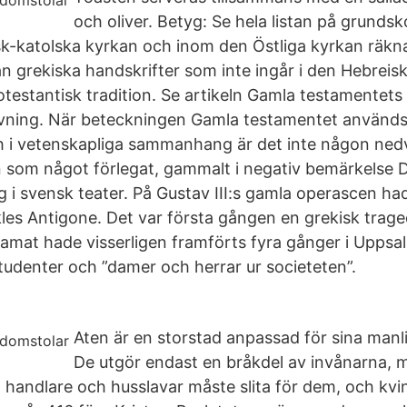
och oliver. Betyg: Se hela listan på grunds
-katolska kyrkan och inom den Östliga kyrkan räkna
rån grekiska handskrifter som inte ingår i den Hebrei
rotestantisk tradition. Se artikeln Gamla testamentet
ivning. När beteckningen Gamla testamentet används 
h i vetenskapliga sammanhang är det inte någon ned
en som något förlegat, gammalt i negativ bemärkelse D
 i svensk teater. På Gustav III:s gamla operascen h
les Antigone. Det var första gången en grekisk trage
ramat hade visserligen framförts fyra gånger i Uppsal
tudenter och ”damer och herrar ur societeten”.
Aten är en storstad anpassad för sina man
De utgör endast en bråkdel av invånarna,
, handlare och husslavar måste slita för dem, och kvin