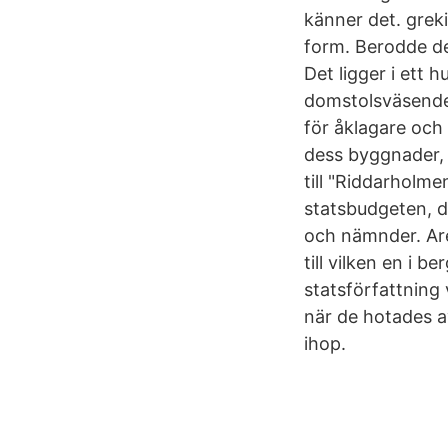
känner det. greki
form. Berodde den
Det ligger i ett 
domstolsväsende 
för åklagare och
dess byggnader, 
till "Riddarholme
statsbudgeten, d
och nämnder. Are
till vilken en i
statsförfattnin
när de hotades a
ihop.