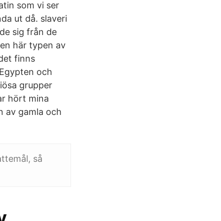
tin som vi ser
a ut då. slaveri
lde sig från de
en här typen av
det finns
 Egypten och
giösa grupper
har hört mina
den av gamla och
attemål, så
v